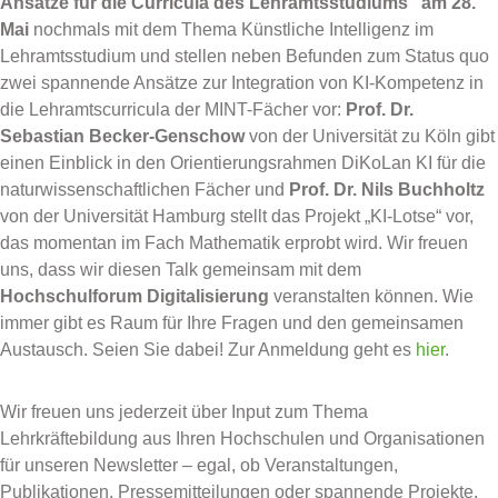
Ansätze für die Curricula des Lehramtsstudiums“ am 28.
Mai
nochmals mit dem Thema Künstliche Intelligenz im
Lehramtsstudium und stellen neben Befunden zum Status quo
zwei spannende Ansätze zur Integration von KI-Kompetenz in
die Lehramtscurricula der MINT-Fächer vor:
Prof. Dr.
Sebastian Becker-Genschow
von der Universität zu Köln gibt
einen Einblick in den Orientierungsrahmen DiKoLan KI für die
naturwissenschaftlichen Fächer und
Prof. Dr. Nils Buchholtz
von der Universität Hamburg stellt das Projekt „KI-Lotse“ vor,
das momentan im Fach Mathematik erprobt wird. Wir freuen
uns, dass wir diesen Talk gemeinsam mit dem
Hochschulforum Digitalisierung
veranstalten können. Wie
immer gibt es Raum für Ihre Fragen und den gemeinsamen
Austausch. Seien Sie dabei! Zur Anmeldung geht es
hier
.
Wir freuen uns jederzeit über Input zum Thema
Lehrkräftebildung aus Ihren Hochschulen und Organisationen
für unseren Newsletter – egal, ob Veranstaltungen,
Publikationen, Pressemitteilungen oder spannende Projekte.