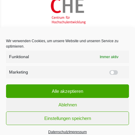
Wir verwenden Cookies, um unsere Website und unseren Service zu
optimieren.
Funktional
Immer aktiv
Marketing
Marketi
Alle akzeptieren
Ablehnen
Einstellungen speichern
¹ Für den Versand unserer Newsletter nutzen wir rapidmail. Mit Ihrer Anmeldung
stimmen Sie zu, dass die eingegebenen Daten an rapidmail übermittelt werden.
Datenschutz
Impressum
Beachten Sie bitte deren
AGB
und
Datenschutzbestimmungen
.