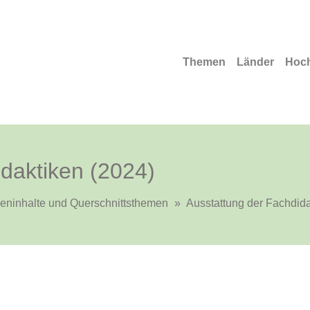
Themen
Länder
Hoc
daktiken (2024)
ieninhalte und Querschnittsthemen
»
Ausstattung der Fachdida