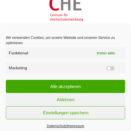
Wir verwenden Cookies, um unsere Website und unseren Service zu
optimieren.
Funktional
Immer aktiv
Marketing
Marketi
Alle akzeptieren
Ablehnen
Einstellungen speichern
¹ Für den Versand unserer Newsletter nutzen wir rapidmail. Mit Ihrer Anmeldung
stimmen Sie zu, dass die eingegebenen Daten an rapidmail übermittelt werden.
Datenschutz
Impressum
Beachten Sie bitte deren
AGB
und
Datenschutzbestimmungen
.