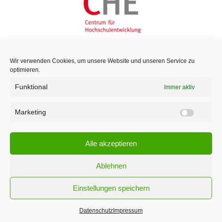
Wir verwenden Cookies, um unsere Website und unseren Service zu
optimieren.
Funktional
Immer aktiv
Marketing
Marketi
Alle akzeptieren
Ablehnen
Einstellungen speichern
¹ Für den Versand unserer Newsletter nutzen wir rapidmail. Mit Ihrer Anmeldung
stimmen Sie zu, dass die eingegebenen Daten an rapidmail übermittelt werden.
Datenschutz
Impressum
Beachten Sie bitte deren
AGB
und
Datenschutzbestimmungen
.